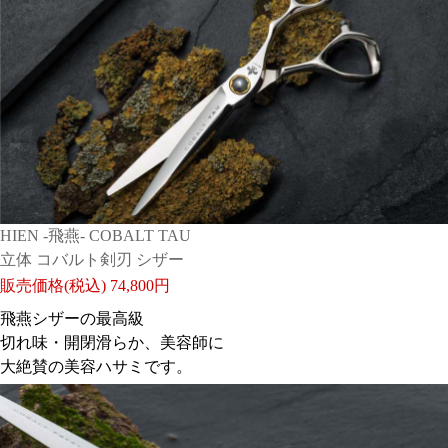
美容師としてのステップアップのため買いました。
シザーの滑らかでシャープな切れ味、セニングの切った
感触の軽さ、毎日のサロンワークのストレスがなくなり
ますね。メンテナンスの時にまたお世話になります。
良いハサミです。
日付：2026/06/17 投稿者： BB8126
おすすめレベル：
★★★★★
HIEN -飛燕- COBALT TAU
立体 コバルト剣刃 シザー
販売価格(税込)
74,800円
飛燕シザーの最高級
切れ味・開閉滑らか、美容師に
大絶賛の美容ハサミです。
刃が広い分重さはありますが、ながさもちょうど良くい
い感じに滑って毛量調整できます。3回分?の研ぎ無料券