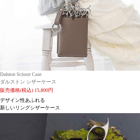
色がカッコよくて買いましたジャギジャギした感じがな
く、すごく滑らかに切れます。30%より少し少なめな感
じもしますが、ぎゃくにちょうど良いくらいで気に入っ
Dalston Scissor Case
てます。黒のシザーも揃えたいです。
ダルストン シザーケース
販売価格(税込)
15,800円
デザイン性あふれる
パワーあるけど重くない
新しいリングシザーケース
日付：2025/09/29 投稿者： 833master
おすすめレベル：
★★★★★