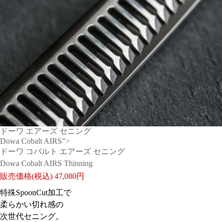
ドーワ エアーズ セニング
Dowa Cobalt AIRS">
ドーワ コバルト エアーズ セニング
Dowa Cobalt AIRS Thinning
販売価格(税込)
47,080円
特殊SpoonCut加工で
柔らかい切れ感の
次世代セニング。