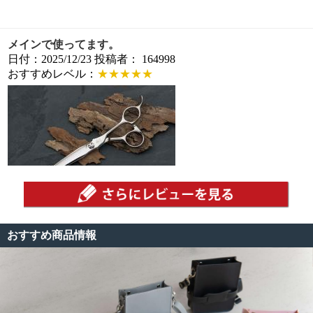
メインで使ってます。
日付：2025/12/23 投稿者： 164998
おすすめレベル：
★★★★★
このハサミは本当におすすめです。
剣刃は分厚くて重いイメージですが、これは刃が薄くて
軽くて使いやすいです。この前に立体ハンドルタイプを
おすすめ商品情報
買って、そちらも手が疲れずでとても優秀でしたがこち
らのシンプルなハンドルも刈り上げとかがやりやすくて
良いですね。
この価格でこのクオリティのハサミは、中々ないと思い
ます。 個人的には他社の10万台のハサミと比較しても