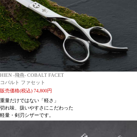
も付いてましたので切れ感が気になり出したら使いたい
と思います。
本当におすすめです
日付：2026/05/12 投稿者： UI10W
おすすめレベル：
★★★★
HIEN -飛燕- COBALT FACET
コバルト ファセット
販売価格(税込)
74,800円
重量だけではない「軽さ」
いいはさみです!力強くスパッときれます!!
切れ味、扱いやすさにこだわった
普通剣刃は刃が厚くて重いイメージですが、これは刃が
軽量・剣刃シザーです。
薄めなので軽くて使いやすいです。