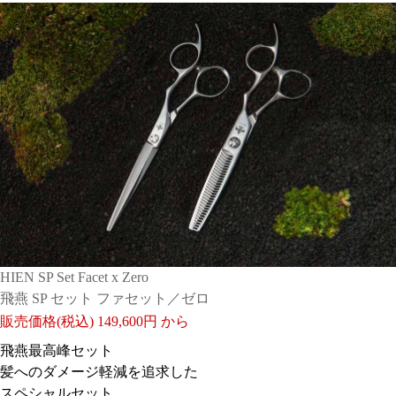
HIEN SP Set Facet x Zero
飛燕 SP セット ファセット／ゼロ
販売価格(税込)
149,600円 から
飛燕最高峰セット
髪へのダメージ軽減を追求した
スペシャルセット