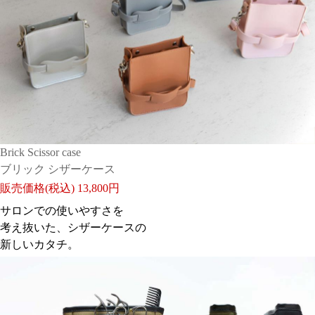
変わらないクオリティだと感じました。
とてもよかった!
日付：2025/12/23 投稿者： みみ111188
おすすめレベル：
★★★★
Brick Scissor case
ブリック シザーケース
販売価格(税込)
13,800円
サロンでの使いやすさを
考え抜いた、シザーケースの
しっかりした作りで色味もとっても可愛い。 掃除がし
新しいカタチ。
にくそうという点が気になりますが、サイトで販売して
る細型スプレーも入り、ハサミ、コームを入れても安定
感があり大満足です。とても気に入っています。