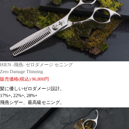
力強いパワーのある感じでスパッと切れていいはさみで
す!サイトできると重ためなイメージでしたが、いざ使
ってみるとバランスが良くて刃も厚すぎないので使いや
すいです。フィット感も良いと思います。
HIEN -飛燕- ゼロダメージ セニング
Zero Damage Thinning
ステップアップ
販売価格(税込)
96,800円
日付：2025/09/02 投稿者： momatei
おすすめレベル：
★★★★★
髪に優しいゼロダメージ設計。
17%+, 22%+, 28%+
飛燕シザー、最高級セニング。