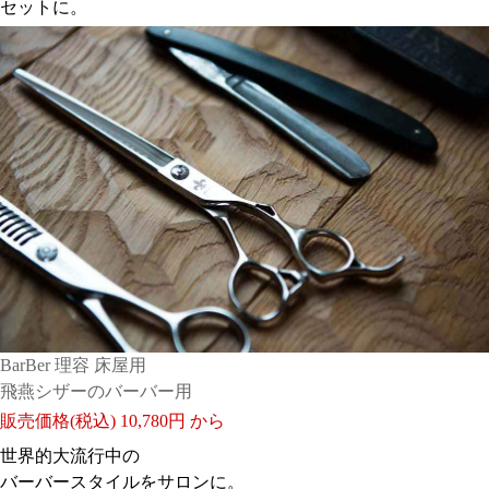
セットに。
BarBer 理容 床屋用
飛燕シザーのバーバー用
販売価格(税込)
10,780円 から
世界的大流行中の
バーバースタイルをサロンに。