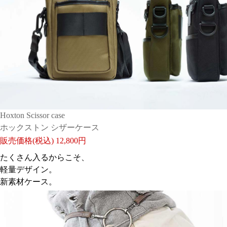
色がかわいい
日付：2025/12/01 投稿者： P_8463
おすすめレベル：
★★★★★
Hoxton Scissor case
ホックストン シザーケース
グレーブルーアジュール、なかなかない色で選びました
が色味がとても可愛い。革も柔らかめだけどしっかりし
販売価格(税込)
12,800円
てて、おいてもちゃんと倒れずに立ってくれます。発送
たくさん入るからこそ、
もはやく梱包も丁寧でした。
軽量デザイン。
新素材ケース。
カッコイイ
日付：2025/11/25 投稿者： poko031292
おすすめレベル：
★★★★