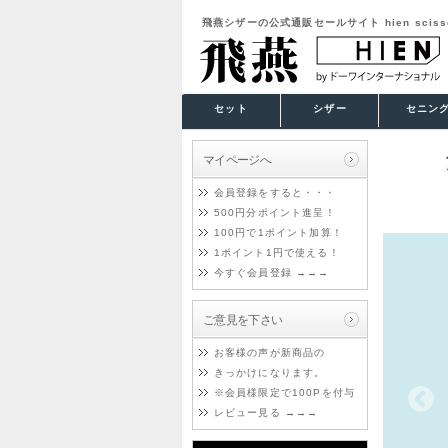
飛燕シザーの公式通販セールサイト hien scissors
セット
シザー
セニン
マイページへ
会員登録をすると・・・
500円分ポイント進呈！
100円で1ポイント加算！
1ポイント1円で使える！
今すぐ会員登録 →→→
ご意見を下さい
お客様の声が新商品の
きっかけになります。
※会員様限定で100Pを付与
レビュー見る →→→