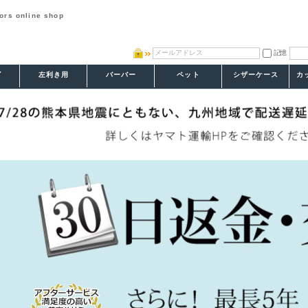
 online shop
記憶
グ
左利き用
バーバー
ペット
シザーケース
カ