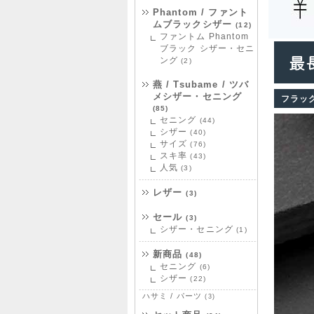
Phantom / ファント
ムブラックシザー
(12)
ファントム Phantom
ブラック シザー・セニ
ング
(2)
燕 / Tsubame / ツバ
メシザー・セニング
フラッ
(85)
セニング
(44)
シザー
(40)
サイズ
(76)
スキ率
(43)
人気
(3)
レザー
(3)
セール
(3)
シザー・セニング
(1)
新商品
(48)
セニング
(6)
シザー
(22)
ハサミ / パーツ
(3)