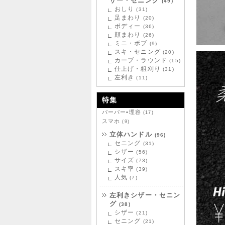
ザー・セニング
(49)
おしり
(31)
足まわり
(20)
ボディー
(36)
顔まわり
(26)
ミニ・ボブ
(9)
スキ・セニング
(20)
カーブ・ラウンド
(15)
仕上げ・粗刈り
(31)
左利き
(11)
特集
バーバー•理容
(17)
スマホ
(9)
立体ハンドル
(96)
セニング
(31)
シザー
(56)
サイズ
(73)
スキ率
(39)
人気
(7)
左利きシザー・セニン
グ
(38)
シザー
(21)
セニング
(21)