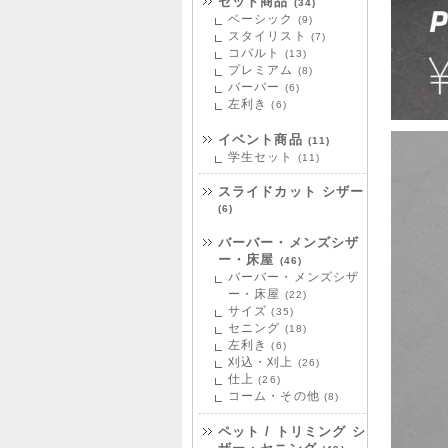
セット商品
(34)
ベーシック
(9)
スタイリスト
(7)
コバルト
(13)
プレミアム
(8)
バーバー
(6)
左利き
(6)
イベント商品
(11)
学生セット
(11)
スライドカット シザー
(6)
バーバー・メンズシザ
ー・床屋
(46)
バーバー・メンズシザ
ー・床屋
(22)
サイズ
(35)
セニング
(18)
左利き
(6)
刈込・刈上
(26)
仕上
(26)
コーム・その他
(8)
ペット / トリミング シ