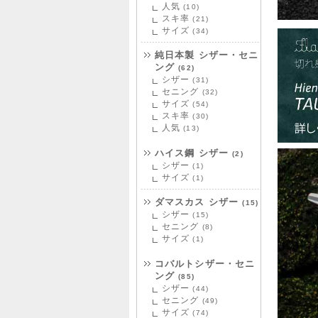
人気
(10)
スキ率
(21)
サイズ
(34)
純日本製 シザー・セニ
ング
(62)
シザー
(31)
セニング
(32)
サイズ
(54)
スキ率
(30)
人気
(13)
ハイス鋼 シザー
(2)
シザー
(1)
サイズ
(1)
ダマスカス シザー
(15)
シザー
(15)
セニング
(8)
サイズ
(1)
コバルトシザー・セニ
ング
(85)
シザー
(44)
セニング
(49)
サイズ
(74)