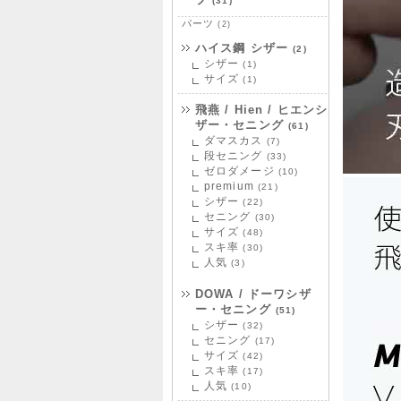
(31)
パーツ
(2)
ハイス鋼 シザー
(2)
シザー
(1)
サイズ
(1)
飛燕 / Hien / ヒエンシ
ザー・セニング
(61)
ダマスカス
(7)
段セニング
(33)
ゼロダメージ
(10)
premium
(21)
シザー
(22)
セニング
(30)
サイズ
(48)
スキ率
(30)
人気
(3)
DOWA / ドーワシザ
ー・セニング
(51)
シザー
(32)
セニング
(17)
サイズ
(42)
スキ率
(17)
人気
(10)