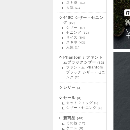
スキ率
(41)
人気
(11)
440C シザー・セニン
グ
(97)
シザー
(57)
セニング
(52)
サイズ
(84)
スキ率
(43)
人気
(1)
Phantom / ファント
ムブラックシザー
(12)
ファントム Phantom
ブラック シザー・セニ
ング
(2)
レザー
(3)
セール
(3)
カットウィッグ
(1)
シザー・セニング
(1)
新商品
(48)
その他
(12)
ケース
(8)