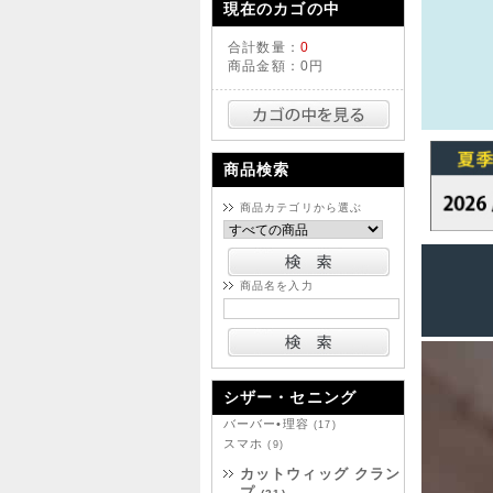
現在のカゴの中
合計数量：
0
商品金額：
0円
商品検索
商品カテゴリから選ぶ
商品名を入力
シザー・セニング
バーバー•理容
(17)
スマホ
(9)
カットウィッグ クラン
プ